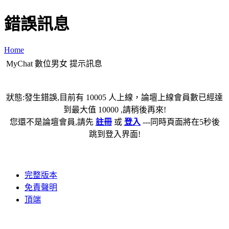
錯誤訊息
Home
MyChat 數位男女 提示訊息
狀態:發生錯誤,目前有 10005 人上線，論壇上線會員數已經達
到最大值 10000 ,請稍後再來!
您還不是論壇會員,請先
註冊
或
登入
---同時頁面將在5秒後
跳到登入界面!
完整版本
免責聲明
頂端