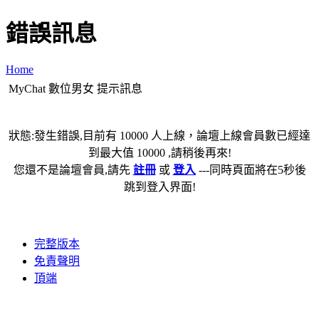
錯誤訊息
Home
MyChat 數位男女 提示訊息
狀態:發生錯誤,目前有 10000 人上線，論壇上線會員數已經達
到最大值 10000 ,請稍後再來!
您還不是論壇會員,請先
註冊
或
登入
---同時頁面將在5秒後
跳到登入界面!
完整版本
免責聲明
頂端