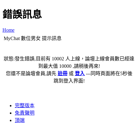
錯誤訊息
Home
MyChat 數位男女 提示訊息
狀態:發生錯誤,目前有 10002 人上線，論壇上線會員數已經達
到最大值 10000 ,請稍後再來!
您還不是論壇會員,請先
註冊
或
登入
---同時頁面將在5秒後
跳到登入界面!
完整版本
免責聲明
頂端