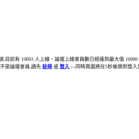
,目前有 10003 人上線，論壇上線會員數已經達到最大值 10000
不是論壇會員,請先
註冊
或
登入
---同時頁面將在5秒後跳到登入