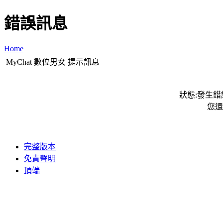
錯誤訊息
Home
MyChat 數位男女 提示訊息
狀態:發生錯誤
您還
完整版本
免責聲明
頂端