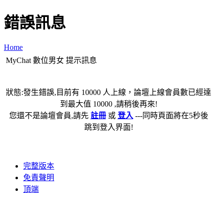
錯誤訊息
Home
MyChat 數位男女 提示訊息
狀態:發生錯誤,目前有 10000 人上線，論壇上線會員數已經達
到最大值 10000 ,請稍後再來!
您還不是論壇會員,請先
註冊
或
登入
---同時頁面將在5秒後
跳到登入界面!
完整版本
免責聲明
頂端