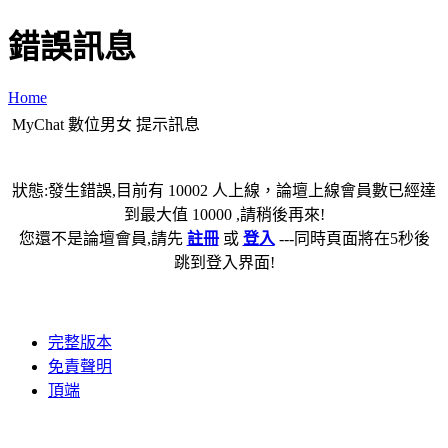
錯誤訊息
Home
MyChat 數位男女 提示訊息
狀態:發生錯誤,目前有 10002 人上線，論壇上線會員數已經達
到最大值 10000 ,請稍後再來!
您還不是論壇會員,請先
註冊
或
登入
---同時頁面將在5秒後
跳到登入界面!
完整版本
免責聲明
頂端