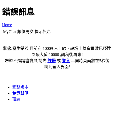
錯誤訊息
Home
MyChat 數位男女 提示訊息
狀態:發生錯誤,目前有 10009 人上線，論壇上線會員數已經達
到最大值 10000 ,請稍後再來!
您還不是論壇會員,請先
註冊
或
登入
---同時頁面將在5秒後
跳到登入界面!
完整版本
免責聲明
頂端