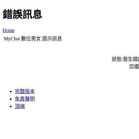
錯誤訊息
Home
MyChat 數位男女 提示訊息
狀態:發生錯誤
您還
完整版本
免責聲明
頂端