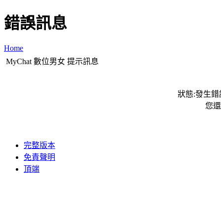
錯誤訊息
Home
MyChat 數位男女 提示訊息
狀態:發生錯誤
您還
完整版本
免責聲明
頂端