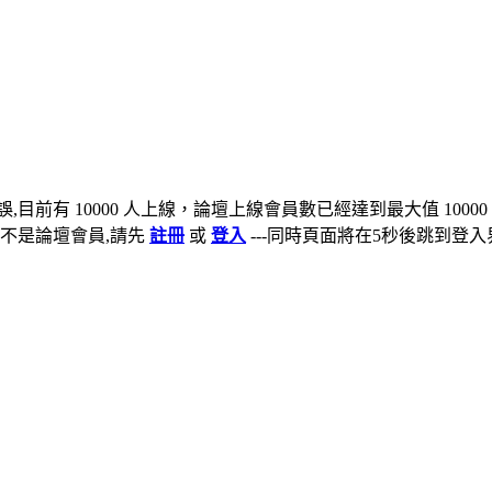
,目前有 10000 人上線，論壇上線會員數已經達到最大值 10000
不是論壇會員,請先
註冊
或
登入
---同時頁面將在5秒後跳到登入