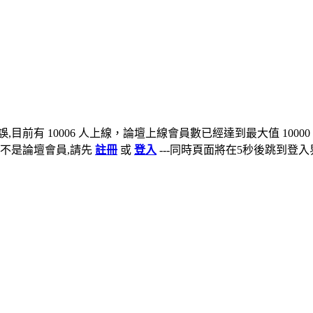
,目前有 10006 人上線，論壇上線會員數已經達到最大值 10000
不是論壇會員,請先
註冊
或
登入
---同時頁面將在5秒後跳到登入