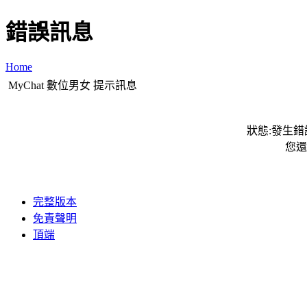
錯誤訊息
Home
MyChat 數位男女 提示訊息
狀態:發生錯誤
您還
完整版本
免責聲明
頂端