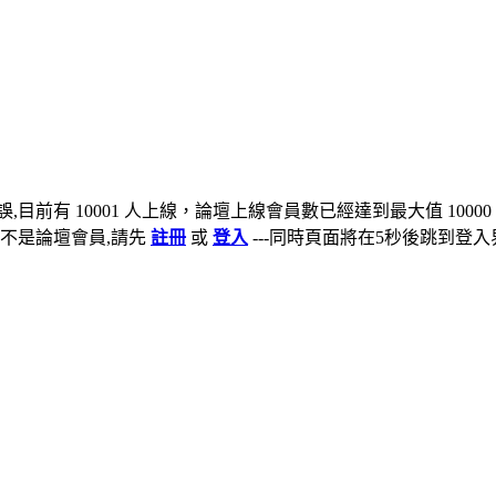
,目前有 10001 人上線，論壇上線會員數已經達到最大值 10000
不是論壇會員,請先
註冊
或
登入
---同時頁面將在5秒後跳到登入