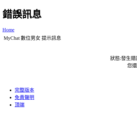
錯誤訊息
Home
MyChat 數位男女 提示訊息
狀態:發生錯誤
您還
完整版本
免責聲明
頂端