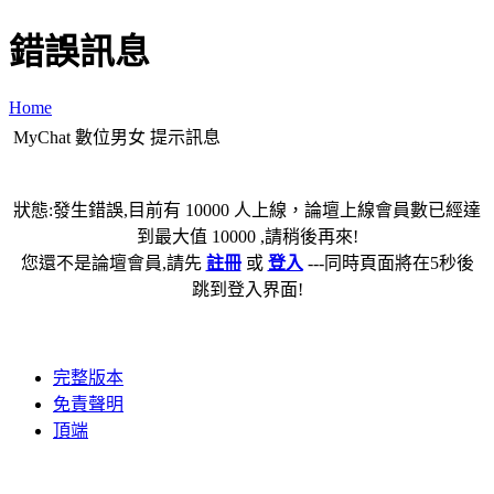
錯誤訊息
Home
MyChat 數位男女 提示訊息
狀態:發生錯誤,目前有 10000 人上線，論壇上線會員數已經達
到最大值 10000 ,請稍後再來!
您還不是論壇會員,請先
註冊
或
登入
---同時頁面將在5秒後
跳到登入界面!
完整版本
免責聲明
頂端