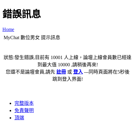
錯誤訊息
Home
MyChat 數位男女 提示訊息
狀態:發生錯誤,目前有 10001 人上線，論壇上線會員數已經達
到最大值 10000 ,請稍後再來!
您還不是論壇會員,請先
註冊
或
登入
---同時頁面將在5秒後
跳到登入界面!
完整版本
免責聲明
頂端