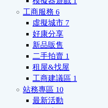
模擬器遊戲
1
工商服務
6
虛擬城市
7
好康分享
新品販售
二手拍賣
1
租屋&找屋
工商建議區
1
站務專區
10
最新活動