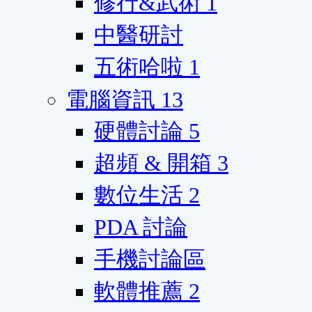
修行&武術
1
中醫研討
五術哈啦
1
電腦資訊
13
硬體討論
5
超頻 & 開箱
3
數位生活
2
PDA 討論
手機討論區
軟體推薦
2