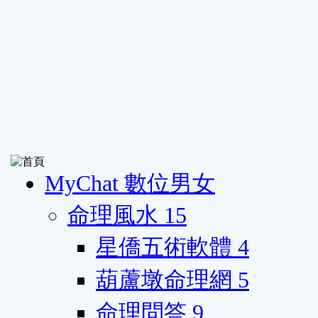
MyChat 數位男女
命理風水
15
星僑五術軟體
4
葫蘆墩命理網
5
命理問答
9