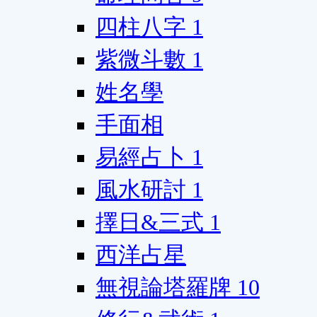
四柱八字
1
紫微斗數
1
姓名學
手面相
易經占卜
1
風水研討
1
擇日&三式
1
西洋占星
無視論塔羅牌
10