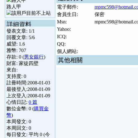
路人甲
電子郵件:
mpmc598@hotmail.c
會員生日:
保密
Msn:
mpmc598@hotmail.c
詳細資料
Yahoo:
發表文章:
1
/
1
ICQ:
回覆文章:
5
/
6
威望:
1.6
QQ:
雅幣:
707
個人網站:
存款:
0
(
男女銀行
)
其他相關
財富:
家徒四壁
來自:
支持度:
0
註冊時間:
2008-01-03
最後登入:
2008-01-09
上次登入:
2008-01-09
心情日記:
0 篇
數位金幣:
0
(
購買金
幣
)
本周發文:
0
本周回文:
0
每日發文: 平均
0
(今