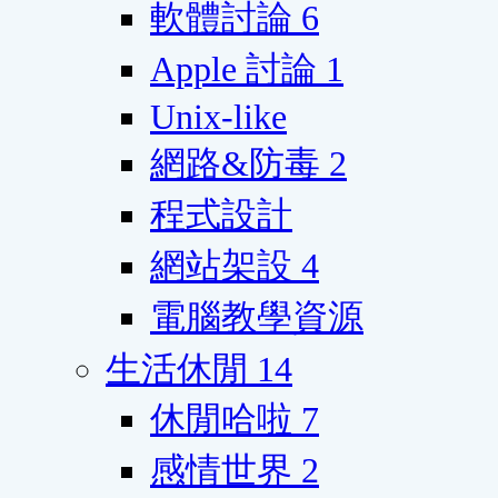
軟體討論
6
Apple 討論
1
Unix-like
網路&防毒
2
程式設計
網站架設
4
電腦教學資源
生活休閒
14
休閒哈啦
7
感情世界
2