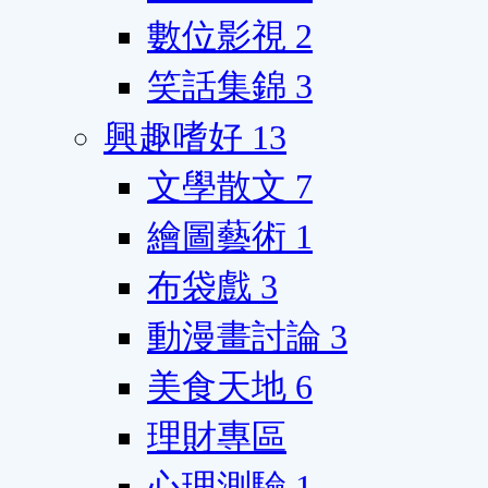
數位影視
2
笑話集錦
3
興趣嗜好
13
文學散文
7
繪圖藝術
1
布袋戲
3
動漫畫討論
3
美食天地
6
理財專區
心理測驗
1