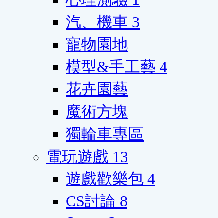
汽、機車
3
寵物園地
模型&手工藝
4
花卉園藝
魔術方塊
獨輪車專區
電玩遊戲
13
遊戲歡樂包
4
CS討論
8