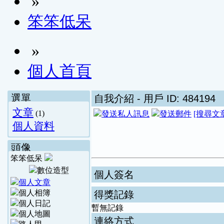
»
笨笨低呆
»
個人首頁
選單
自我介紹
- 用戶 ID: 484194
文章
(1)
[搜尋文
個人資料
頭像
笨笨低呆
個人簽名
得獎記錄
暫無記錄
連絡方式