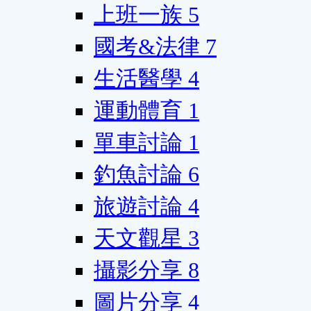
上班一族
5
國考&法律
7
生活醫學
4
運動體育
1
單車討論
1
釣魚討論
6
旅遊討論
4
天文觀星
3
攝影分享
8
圖片分享
4