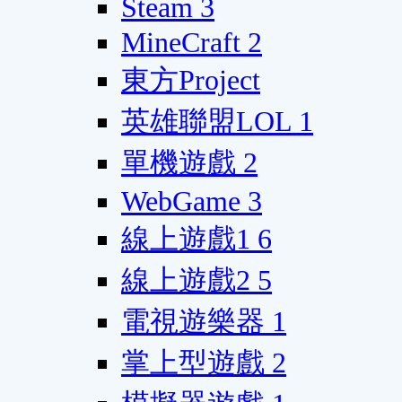
Steam
3
MineCraft
2
東方Project
英雄聯盟LOL
1
單機遊戲
2
WebGame
3
線上遊戲1
6
線上遊戲2
5
電視遊樂器
1
掌上型遊戲
2