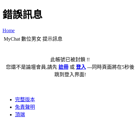
錯誤訊息
Home
MyChat 數位男女 提示訊息
此帳號已被封鎖 !!
您還不是論壇會員,請先
註冊
或
登入
---同時頁面將在5秒後
跳到登入界面!
完整版本
免責聲明
頂端