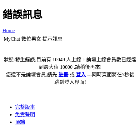
錯誤訊息
Home
MyChat 數位男女 提示訊息
狀態:發生錯誤,目前有 10049 人上線，論壇上線會員數已經達
到最大值 10000 ,請稍後再來!
您還不是論壇會員,請先
註冊
或
登入
---同時頁面將在5秒後
跳到登入界面!
完整版本
免責聲明
頂端