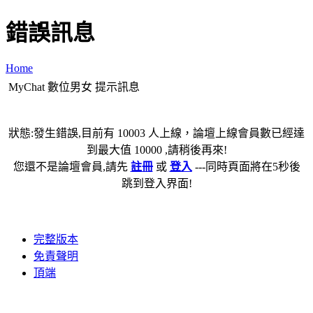
錯誤訊息
Home
MyChat 數位男女 提示訊息
狀態:發生錯誤,目前有 10003 人上線，論壇上線會員數已經達
到最大值 10000 ,請稍後再來!
您還不是論壇會員,請先
註冊
或
登入
---同時頁面將在5秒後
跳到登入界面!
完整版本
免責聲明
頂端