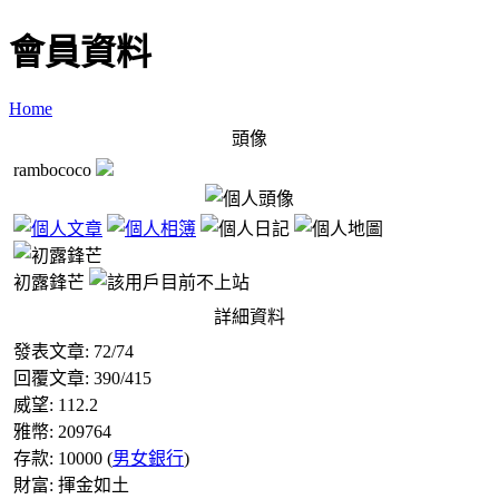
會員資料
Home
頭像
rambococo
初露鋒芒
詳細資料
發表文章:
72
/
74
回覆文章:
390
/
415
威望:
112.2
雅幣:
209764
存款:
10000
(
男女銀行
)
財富:
揮金如土