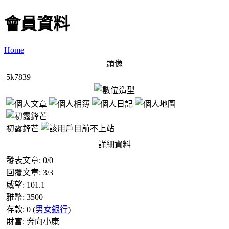
會員資料
Home
頭像
5k7839
初露鋒芒
詳細資料
發表文章:
0
/
0
回覆文章:
3
/
3
威望:
101.1
雅幣:
3500
存款:
0
(
男女銀行
)
財富:
奔向小康