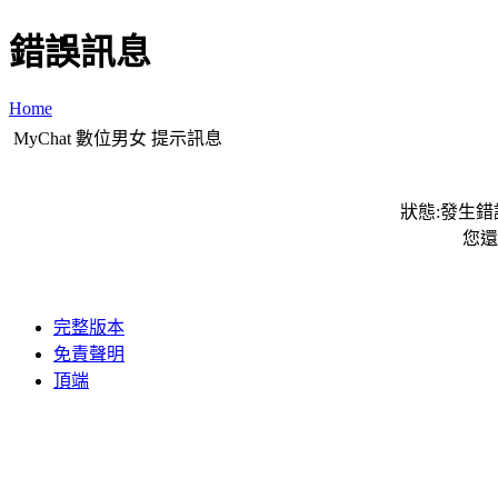
錯誤訊息
Home
MyChat 數位男女 提示訊息
狀態:發生錯誤
您還
完整版本
免責聲明
頂端