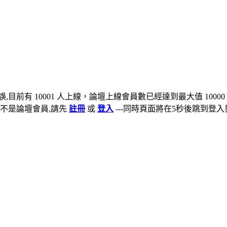
,目前有 10001 人上線，論壇上線會員數已經達到最大值 10000
不是論壇會員,請先
註冊
或
登入
---同時頁面將在5秒後跳到登入