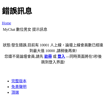
錯誤訊息
Home
MyChat 數位男女 提示訊息
狀態:發生錯誤,目前有 10001 人上線，論壇上線會員數已經達
到最大值 10000 ,請稍後再來!
您還不是論壇會員,請先
註冊
或
登入
---同時頁面將在5秒後
跳到登入界面!
完整版本
免責聲明
頂端