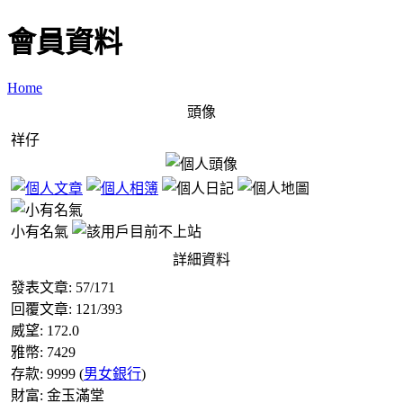
會員資料
Home
頭像
祥仔
小有名氣
詳細資料
發表文章:
57
/
171
回覆文章:
121
/
393
威望:
172.0
雅幣:
7429
存款:
9999
(
男女銀行
)
財富:
金玉滿堂