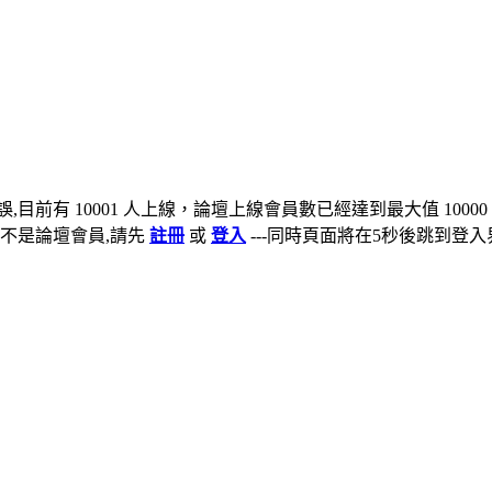
,目前有 10001 人上線，論壇上線會員數已經達到最大值 10000
不是論壇會員,請先
註冊
或
登入
---同時頁面將在5秒後跳到登入