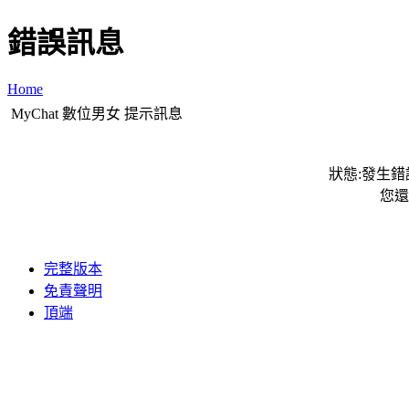
錯誤訊息
Home
MyChat 數位男女 提示訊息
狀態:發生錯誤
您還
完整版本
免責聲明
頂端