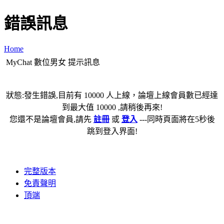
錯誤訊息
Home
MyChat 數位男女 提示訊息
狀態:發生錯誤,目前有 10000 人上線，論壇上線會員數已經達
到最大值 10000 ,請稍後再來!
您還不是論壇會員,請先
註冊
或
登入
---同時頁面將在5秒後
跳到登入界面!
完整版本
免責聲明
頂端