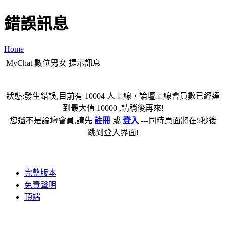
錯誤訊息
Home
MyChat 數位男女 提示訊息
狀態:發生錯誤,目前有 10004 人上線，論壇上線會員數已經達
到最大值 10000 ,請稍後再來!
您還不是論壇會員,請先
註冊
或
登入
---同時頁面將在5秒後
跳到登入界面!
完整版本
免責聲明
頂端