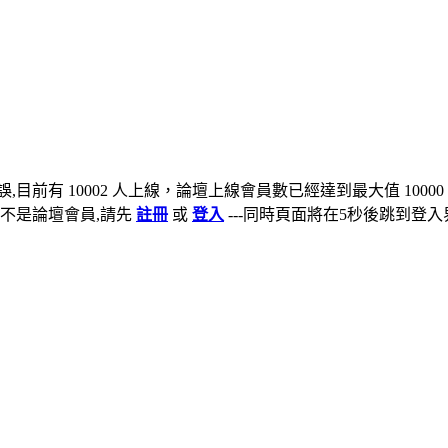
,目前有 10002 人上線，論壇上線會員數已經達到最大值 10000
不是論壇會員,請先
註冊
或
登入
---同時頁面將在5秒後跳到登入