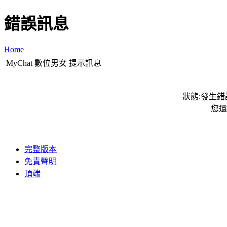
錯誤訊息
Home
MyChat 數位男女 提示訊息
狀態:發生錯誤
您還
完整版本
免責聲明
頂端