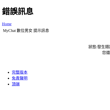
錯誤訊息
Home
MyChat 數位男女 提示訊息
狀態:發生錯誤
您還
完整版本
免責聲明
頂端