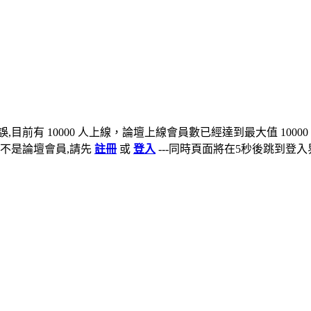
,目前有 10000 人上線，論壇上線會員數已經達到最大值 10000
不是論壇會員,請先
註冊
或
登入
---同時頁面將在5秒後跳到登入