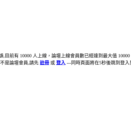
,目前有 10000 人上線，論壇上線會員數已經達到最大值 10000
不是論壇會員,請先
註冊
或
登入
---同時頁面將在5秒後跳到登入