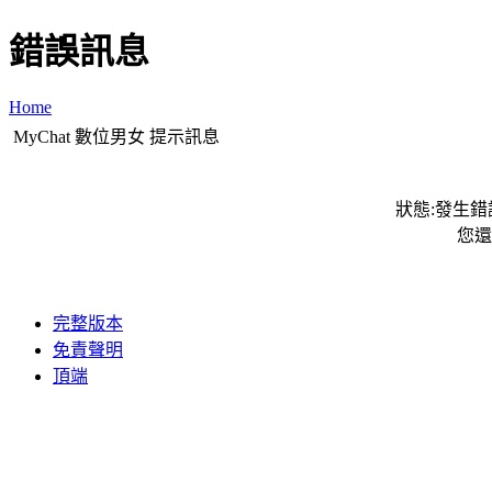
錯誤訊息
Home
MyChat 數位男女 提示訊息
狀態:發生錯誤
您還
完整版本
免責聲明
頂端