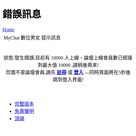
錯誤訊息
Home
MyChat 數位男女 提示訊息
狀態:發生錯誤,目前有 10000 人上線，論壇上線會員數已經達
到最大值 10000 ,請稍後再來!
您還不是論壇會員,請先
註冊
或
登入
---同時頁面將在5秒後
跳到登入界面!
完整版本
免責聲明
頂端