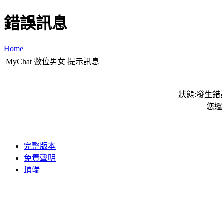
錯誤訊息
Home
MyChat 數位男女 提示訊息
狀態:發生錯誤
您還
完整版本
免責聲明
頂端