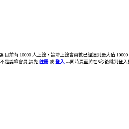
,目前有 10000 人上線，論壇上線會員數已經達到最大值 10000
不是論壇會員,請先
註冊
或
登入
---同時頁面將在5秒後跳到登入