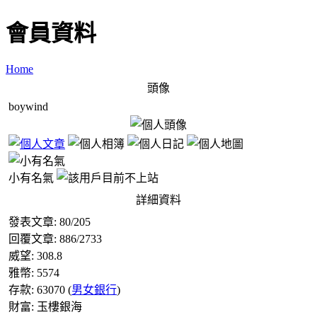
會員資料
Home
頭像
boywind
小有名氣
詳細資料
發表文章:
80
/
205
回覆文章:
886
/
2733
威望:
308.8
雅幣:
5574
存款:
63070
(
男女銀行
)
財富:
玉樓銀海