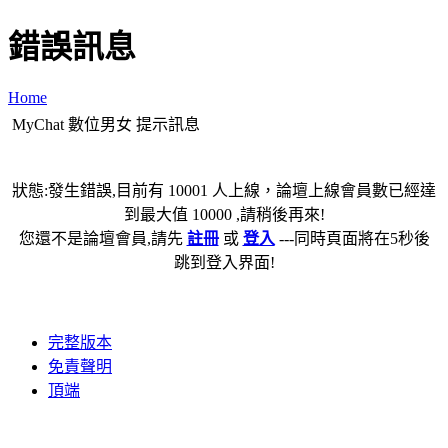
錯誤訊息
Home
MyChat 數位男女 提示訊息
狀態:發生錯誤,目前有 10001 人上線，論壇上線會員數已經達
到最大值 10000 ,請稍後再來!
您還不是論壇會員,請先
註冊
或
登入
---同時頁面將在5秒後
跳到登入界面!
完整版本
免責聲明
頂端