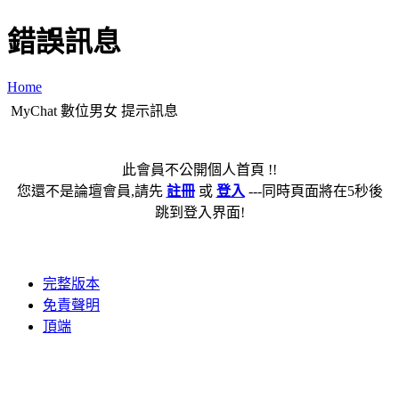
錯誤訊息
Home
MyChat 數位男女 提示訊息
此會員不公開個人首頁 !!
您還不是論壇會員,請先
註冊
或
登入
---同時頁面將在5秒後
跳到登入界面!
完整版本
免責聲明
頂端