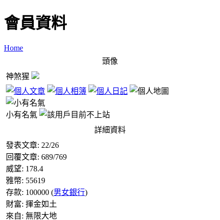
會員資料
Home
頭像
神煞猩
小有名氣
詳細資料
發表文章:
22
/
26
回覆文章:
689
/
769
威望:
178.4
雅幣:
55619
存款:
100000
(
男女銀行
)
財富:
揮金如土
來自:
無限大地