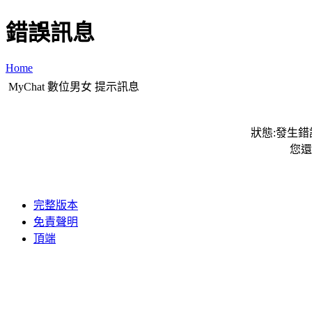
錯誤訊息
Home
MyChat 數位男女 提示訊息
狀態:發生錯誤
您還
完整版本
免責聲明
頂端