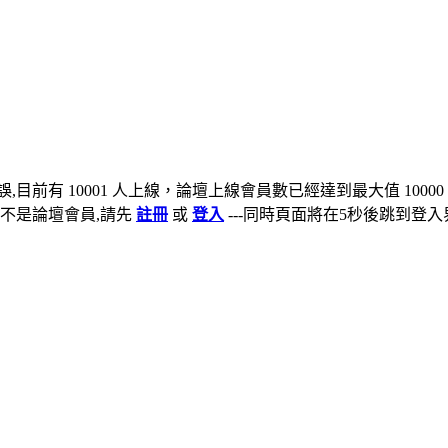
,目前有 10001 人上線，論壇上線會員數已經達到最大值 10000
不是論壇會員,請先
註冊
或
登入
---同時頁面將在5秒後跳到登入