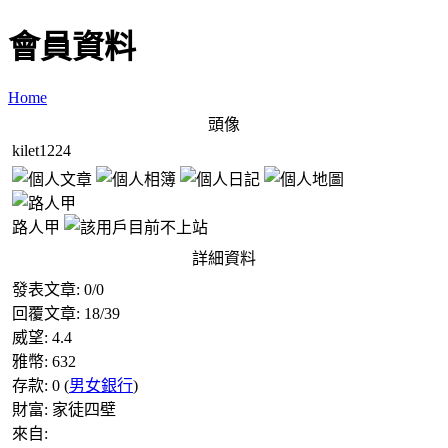
會員資料
Home
頭像
kilet1224
路人甲
詳細資料
發表文章:
0
/
0
回覆文章:
18
/
39
威望:
4.4
雅幣:
632
存款:
0
(
男女銀行
)
財富:
家徒四壁
來自: