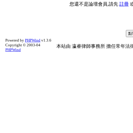
您還不是論壇會員,請先
註冊
Powered by
PHPWind
v1.3.6
Copyright © 2003-04
本站由
瀛睿律師事務所
擔任常年法律
PHPWind