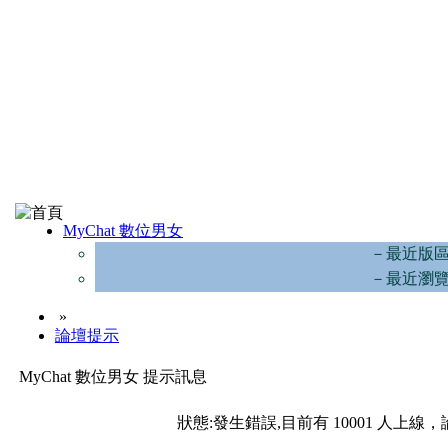
MyChat 數位男女
－最近版
－最近瀏
»
論壇提示
MyChat 數位男女 提示訊息
狀態:發生錯誤,目前有 10001 人上線