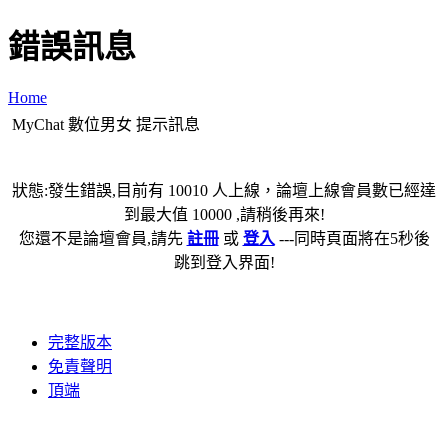
錯誤訊息
Home
MyChat 數位男女 提示訊息
狀態:發生錯誤,目前有 10010 人上線，論壇上線會員數已經達
到最大值 10000 ,請稍後再來!
您還不是論壇會員,請先
註冊
或
登入
---同時頁面將在5秒後
跳到登入界面!
完整版本
免責聲明
頂端