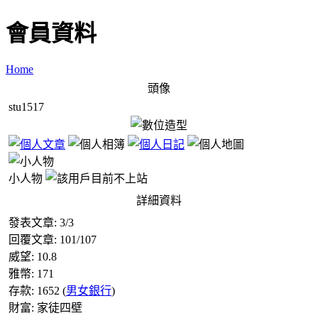
會員資料
Home
頭像
stu1517
小人物
詳細資料
發表文章:
3
/
3
回覆文章:
101
/
107
威望:
10.8
雅幣:
171
存款:
1652
(
男女銀行
)
財富:
家徒四壁