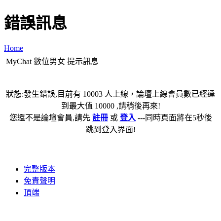
錯誤訊息
Home
MyChat 數位男女 提示訊息
狀態:發生錯誤,目前有 10003 人上線，論壇上線會員數已經達
到最大值 10000 ,請稍後再來!
您還不是論壇會員,請先
註冊
或
登入
---同時頁面將在5秒後
跳到登入界面!
完整版本
免責聲明
頂端