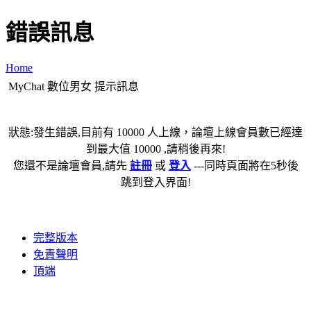
錯誤訊息
Home
MyChat 數位男女 提示訊息
狀態:發生錯誤,目前有 10000 人上線，論壇上線會員數已經達
到最大值 10000 ,請稍後再來!
您還不是論壇會員,請先
註冊
或
登入
---同時頁面將在5秒後
跳到登入界面!
完整版本
免責聲明
頂端