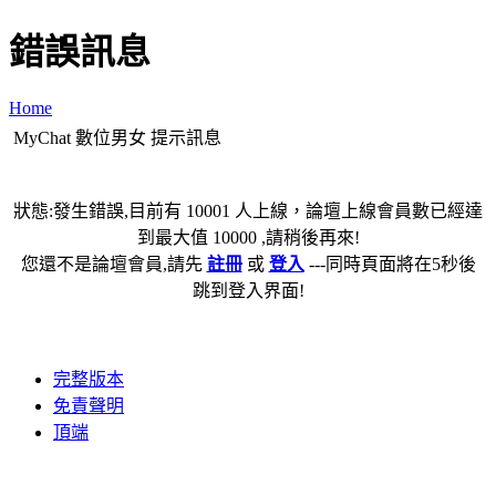
錯誤訊息
Home
MyChat 數位男女 提示訊息
狀態:發生錯誤,目前有 10001 人上線，論壇上線會員數已經達
到最大值 10000 ,請稍後再來!
您還不是論壇會員,請先
註冊
或
登入
---同時頁面將在5秒後
跳到登入界面!
完整版本
免責聲明
頂端