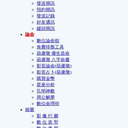
發送簡訊
預約簡訊
發送記錄
好友通訊
罐頭簡訊
論命
數位論命舘
免費排盤工具
葫蘆墩 優生造命
葫蘆墩 八字命書
影音論命(葫蘆墩)
影音占卜(葫蘆墩)
購買金幣
星座分析
孔明神數
周公解夢
數位命理街
娛樂
影 像 行 腳
數 位 造 型