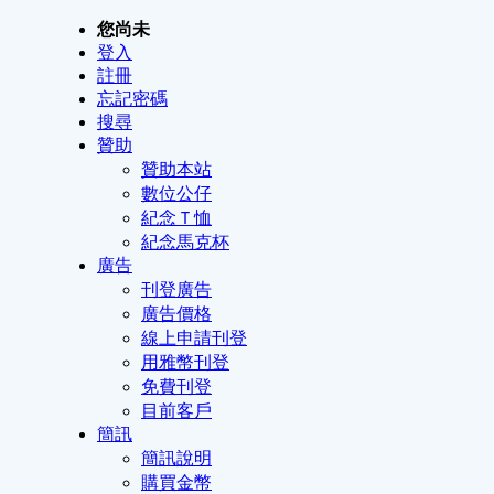
您尚未
登入
註冊
忘記密碼
搜尋
贊助
贊助本站
數位公仔
紀念Ｔ恤
紀念馬克杯
廣告
刊登廣告
廣告價格
線上申請刊登
用雅幣刊登
免費刊登
目前客戶
簡訊
簡訊說明
購買金幣