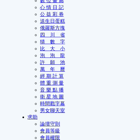
數 位 畫 廊
心 情 日 記
公 益 彩 券
送生日蛋糕
俄羅斯方塊
四 川 省
猜 數 字
比 大 小
泡 泡 龍
許 願 池
萬 年 曆
經 期 計 算
體 重 測 量
音 樂 點 播
衛 星 地 圖
時間戳字幕
男女聊天室
求助
論壇守則
會員等級
會員權限