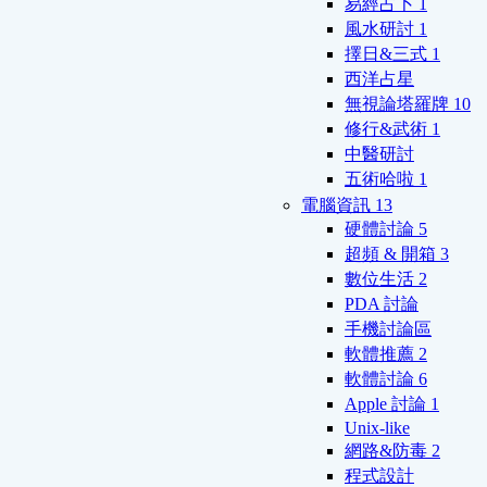
易經占卜
1
風水研討
1
擇日&三式
1
西洋占星
無視論塔羅牌
10
修行&武術
1
中醫研討
五術哈啦
1
電腦資訊
13
硬體討論
5
超頻 & 開箱
3
數位生活
2
PDA 討論
手機討論區
軟體推薦
2
軟體討論
6
Apple 討論
1
Unix-like
網路&防毒
2
程式設計