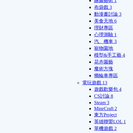
繪圖藝術
1
布袋戲
3
動漫畫討論
3
美食天地
6
理財專區
心理測驗
1
汽、機車
3
寵物園地
模型&手工藝
4
花卉園藝
魔術方塊
獨輪車專區
電玩遊戲
13
遊戲歡樂包
4
CS討論
8
Steam
3
MineCraft
2
東方Project
英雄聯盟LOL
1
單機遊戲
2