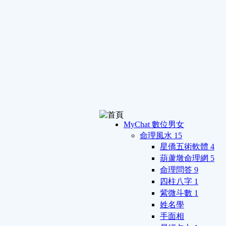
MyChat 數位男女
命理風水
15
星僑五術軟體
4
葫蘆墩命理網
5
命理問答
9
四柱八字
1
紫微斗數
1
姓名學
手面相