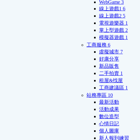
WebGame
3
線上遊戲1
6
線上遊戲2
5
電視遊樂器
1
掌上型遊戲
2
模擬器遊戲
1
工商服務
6
虛擬城市
7
好康分享
新品販售
二手拍賣
1
租屋&找屋
工商建議區
1
站務專區
10
最新活動
活動成果
數位造型
心情日記
個人圖庫
新人報到練習