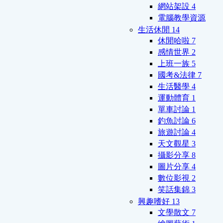
網站架設
4
電腦教學資源
生活休閒
14
休閒哈啦
7
感情世界
2
上班一族
5
國考&法律
7
生活醫學
4
運動體育
1
單車討論
1
釣魚討論
6
旅遊討論
4
天文觀星
3
攝影分享
8
圖片分享
4
數位影視
2
笑話集錦
3
興趣嗜好
13
文學散文
7