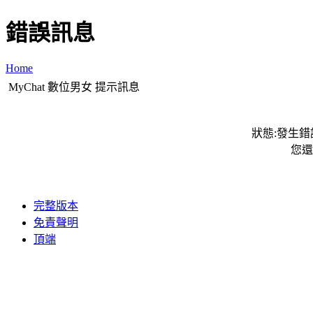
錯誤訊息
Home
MyChat 數位男女 提示訊息
狀態:發生錯誤
您還
完整版本
免責聲明
頂端