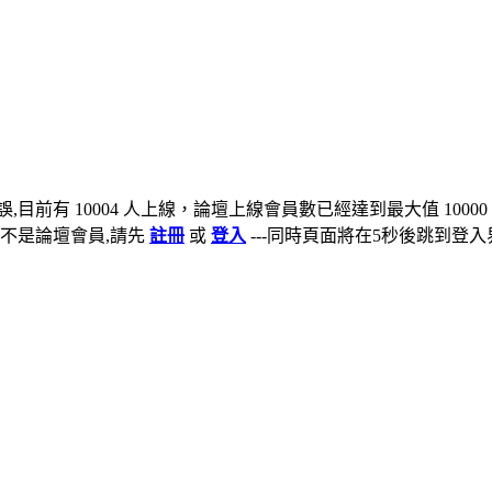
,目前有 10004 人上線，論壇上線會員數已經達到最大值 10000
不是論壇會員,請先
註冊
或
登入
---同時頁面將在5秒後跳到登入