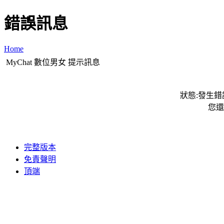
錯誤訊息
Home
MyChat 數位男女 提示訊息
狀態:發生錯誤
您還
完整版本
免責聲明
頂端