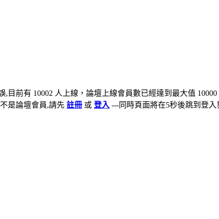
,目前有 10002 人上線，論壇上線會員數已經達到最大值 10000
不是論壇會員,請先
註冊
或
登入
---同時頁面將在5秒後跳到登入