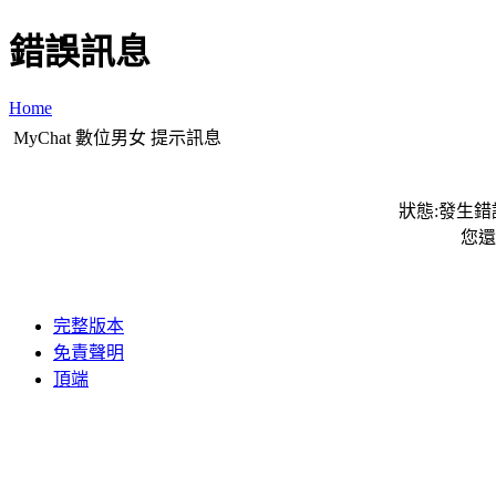
錯誤訊息
Home
MyChat 數位男女 提示訊息
狀態:發生錯誤
您還
完整版本
免責聲明
頂端