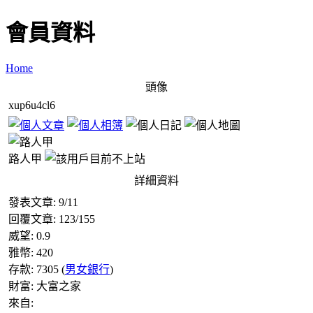
會員資料
Home
頭像
xup6u4cl6
路人甲
詳細資料
發表文章:
9
/
11
回覆文章:
123
/
155
威望:
0.9
雅幣:
420
存款:
7305
(
男女銀行
)
財富:
大富之家
來自: