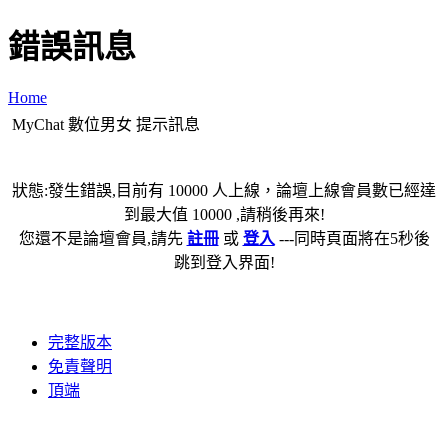
錯誤訊息
Home
MyChat 數位男女 提示訊息
狀態:發生錯誤,目前有 10000 人上線，論壇上線會員數已經達
到最大值 10000 ,請稍後再來!
您還不是論壇會員,請先
註冊
或
登入
---同時頁面將在5秒後
跳到登入界面!
完整版本
免責聲明
頂端