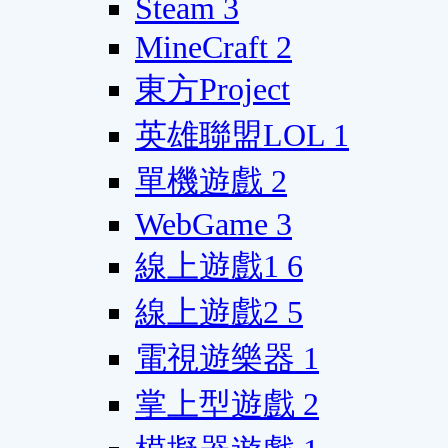
Steam
3
MineCraft
2
東方Project
英雄聯盟LOL
1
單機遊戲
2
WebGame
3
線上遊戲1
6
線上遊戲2
5
電視遊樂器
1
掌上型遊戲
2