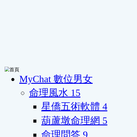
MyChat 數位男女
命理風水
15
星僑五術軟體
4
葫蘆墩命理網
5
命理問答
9