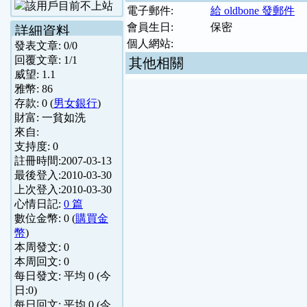
電子郵件:
給 oldbone 發郵件
會員生日:
保密
詳細資料
個人網站:
發表文章:
0
/
0
回覆文章:
1
/
1
其他相關
威望:
1.1
雅幣:
86
存款:
0
(
男女銀行
)
財富:
一貧如洗
來自:
支持度:
0
註冊時間:
2007-03-13
最後登入:
2010-03-30
上次登入:
2010-03-30
心情日記:
0 篇
數位金幣:
0
(
購買金
幣
)
本周發文:
0
本周回文:
0
每日發文: 平均
0
(今
日:
0
)
每日回文: 平均
0
(今