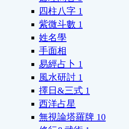
四柱八字
1
紫微斗數
1
姓名學
手面相
易經占卜
1
風水研討
1
擇日&三式
1
西洋占星
無視論塔羅牌
10