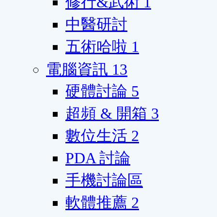
修行&武術
1
中醫研討
五術哈啦
1
電腦資訊
13
硬體討論
5
超頻 & 開箱
3
數位生活
2
PDA 討論
手機討論區
軟體推薦
2