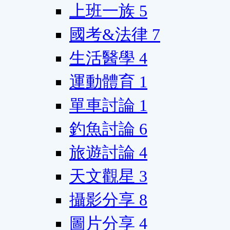
上班一族
5
國考&法律
7
生活醫學
4
運動體育
1
單車討論
1
釣魚討論
6
旅遊討論
4
天文觀星
3
攝影分享
8
圖片分享
4