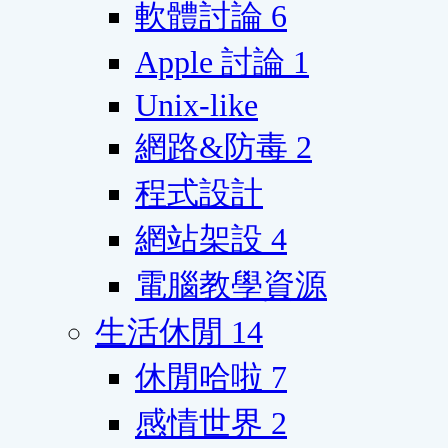
軟體討論
6
Apple 討論
1
Unix-like
網路&防毒
2
程式設計
網站架設
4
電腦教學資源
生活休閒
14
休閒哈啦
7
感情世界
2