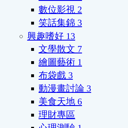
數位影視
2
笑話集錦
3
興趣嗜好
13
文學散文
7
繪圖藝術
1
布袋戲
3
動漫畫討論
3
美食天地
6
理財專區
心理測驗
1