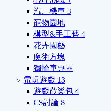
汽、機車
3
寵物園地
模型&手工藝
4
花卉園藝
魔術方塊
獨輪車專區
電玩遊戲
13
遊戲歡樂包
4
CS討論
8