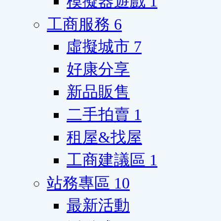
模擬器遊戲
1
工商服務
6
虛擬城市
7
好康分享
新品販售
二手拍賣
1
租屋&找屋
工商建議區
1
站務專區
10
最新活動