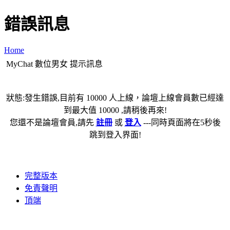
錯誤訊息
Home
MyChat 數位男女 提示訊息
狀態:發生錯誤,目前有 10000 人上線，論壇上線會員數已經達
到最大值 10000 ,請稍後再來!
您還不是論壇會員,請先
註冊
或
登入
---同時頁面將在5秒後
跳到登入界面!
完整版本
免責聲明
頂端